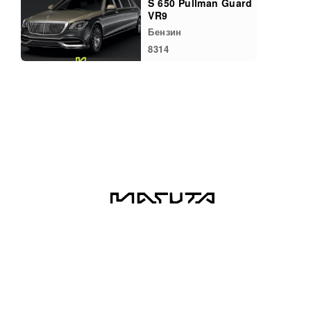
S 650 Pullman Guard
VR9
Бензин
8314