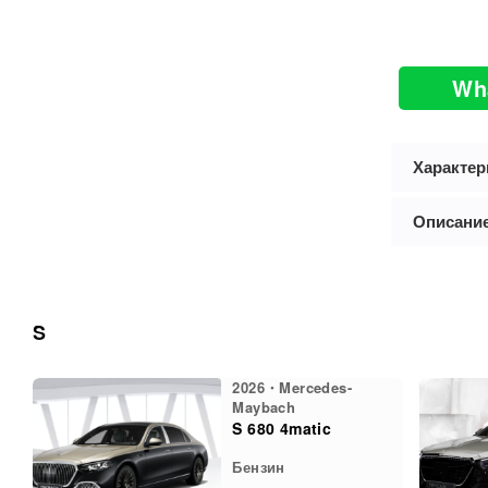
Wh
Характер
Описани
S
2026・Mercedes-
Maybach
S 680 4matic
Бензин