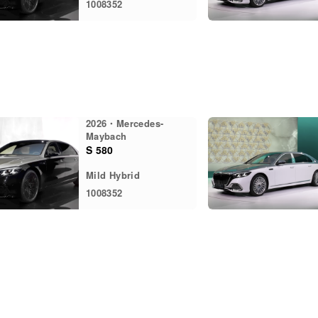
1008352
2026・Mercedes-
Maybach
S 580
Mild Hybrid
1008352