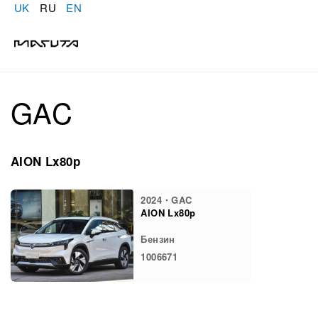
UK
RU
EN
GAC
AION Lx80p
2024・GAC
AION Lx80p
Бензин
1006671