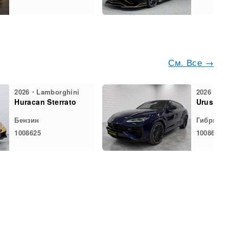
См. Все →
2026・Lamborghini
2026・Lam
Huracan Sterrato
Urus SE
Бензин
Гибрид
1008625
1008615