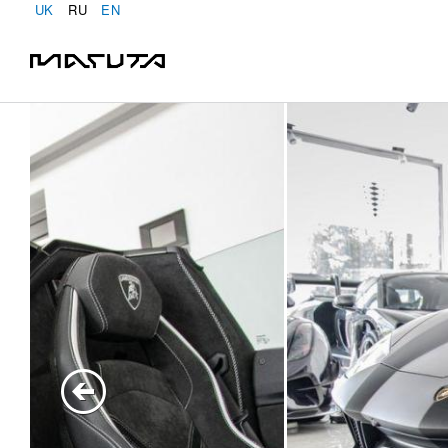
UK
RU
EN