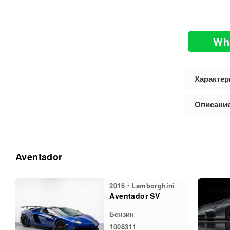
Wh
Характер
Описани
Aventador
2016・Lamborghini
Aventador SV
Бензин
1008311