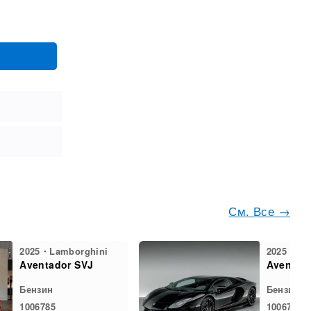
См. Все →
2025・Lamborghini
2025・Lam
Aventador SVJ
Aventad
Бензин
Бензин
1006785
1006786