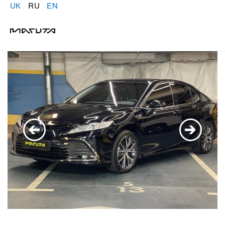
UK
RU
EN