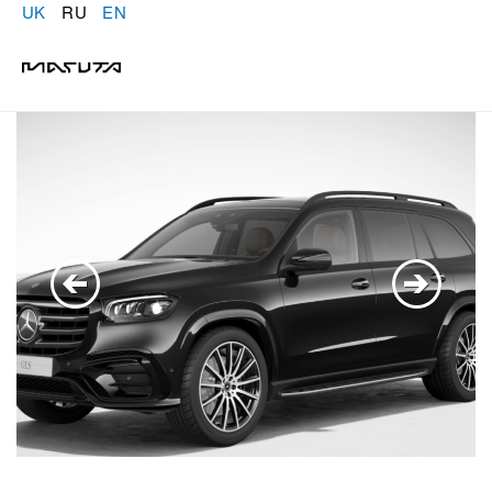
UK
RU
EN