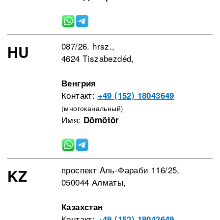
087/26. hrsz.,
HU
4624 Tiszabezdéd,
Венгрия
Контакт:
+49 (152) 18043649
(многоканальный)
Имя:
Dömötör
проспект Aль-Фараби 116/25,
KZ
050044 Алматы,
Казахстан
Контакт:
+49 (152) 18043649