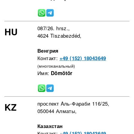
087/26. hrsz.,
HU
4624 Tiszabezdéd,
Венгрия
Контакт:
+49 (152) 18043649
(многоканальный)
Имя:
Dömötör
проспект Aль-Фараби 116/25,
KZ
050044 Алматы,
Казахстан
Контакт:
+49 (152) 18043649