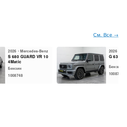
См. Все →
2026・Mercedes-Benz
2026・Mer
S 680 GUARD VR 10
G 63 Bra
4Matic
Бензин
Бензин
1008732
1008748