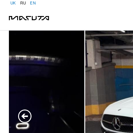
UK
RU
EN