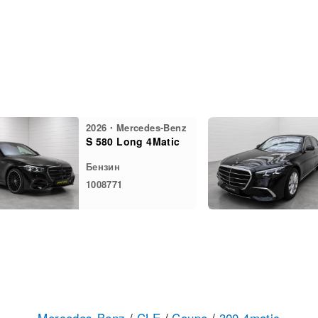
2026・Mercedes-Benz
S 580 Long 4Matic
Бензин
1008771
Mercedes-Benz
/
CLE
/
Coupe
/
300 4matic