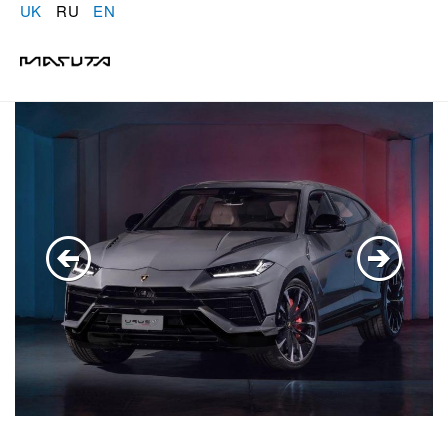
UK
RU
EN