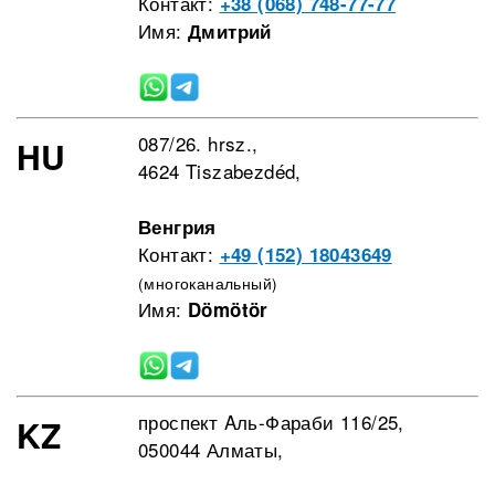
Контакт:
+38 (068) 748-77-77
Имя:
Дмитрий
087/26. hrsz.,
HU
4624 Tiszabezdéd,
Венгрия
Контакт:
+49 (152) 18043649
(многоканальный)
Имя:
Dömötör
проспект Aль-Фараби 116/25,
KZ
050044 Алматы,