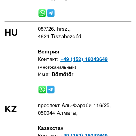
087/26. hrsz.,
HU
4624 Tiszabezdéd,
Венгрия
Контакт:
+49 (152) 18043649
(многоканальный)
Имя:
Dömötör
проспект Aль-Фараби 116/25,
KZ
050044 Алматы,
Казахстан
Контакт:
+49 (152) 18043649