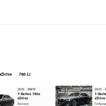
xDrive
760 Li
2025・BMW
2023・
7-Series 750e
7-Seri
xDrive
xDrive
Бензин
Гибри