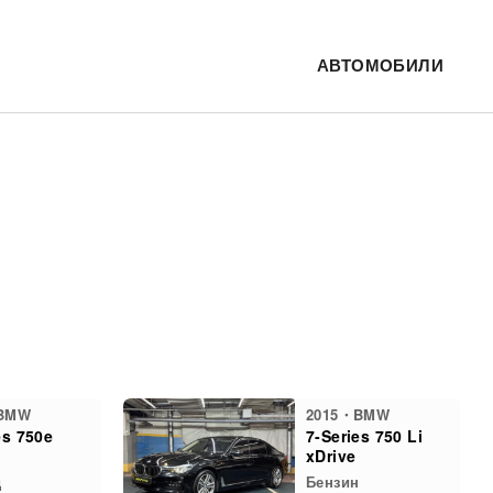
АВТОМОБИЛИ
BMW
2015・BMW
es 750e
7-Series 750 Li
xDrive
д
Бензин