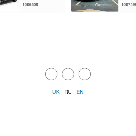
1006508
100749
UK
RU
EN