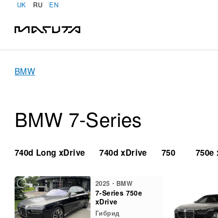
UK
RU
EN
BMW
BMW 7-Series
740d Long xDrive
740d xDrive
750
750e 
2025・BMW
7-Series 750e
xDrive
Гибрид