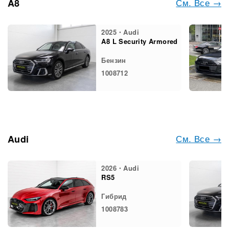
См. Все →
A8
2025・Audi
A8 L Security Armored
Бензин
1008712
См. Все →
Audi
2026・Audi
RS5
Гибрид
1008783