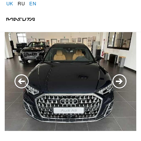
UK
RU
EN