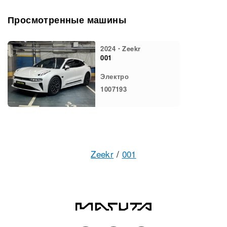
Просмотренные машины
2024・Zeekr
001
Электро
1007193
Zeekr
/
001