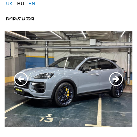
UK
RU
EN