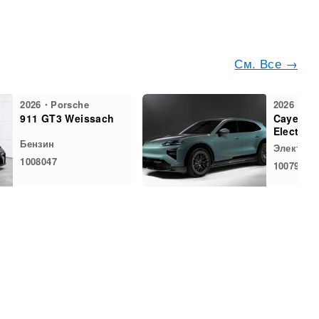
См. Все →
2026・Porsche
2026・Po
911 GT3 Weissach
Cayenne
Electric
Бензин
Электро
1008047
1007975