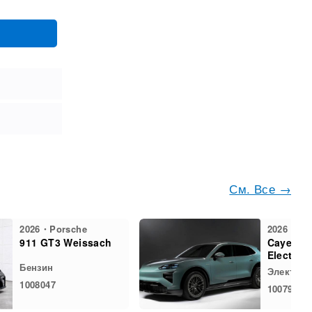
См. Все →
2026・Porsche
2026・Po
911 GT3 Weissach
Cayenne
Electric
Бензин
Электро
1008047
1007975