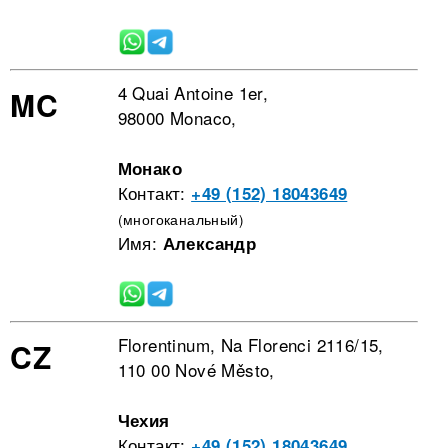
4 Quai Antoine 1er,
MC
98000 Monaco,
Монако
Контакт:
+49 (152) 18043649
(многоканальный)
Имя:
Александр
Florentinum, Na Florenci 2116/15,
CZ
110 00 Nové Město,
Чехия
Контакт:
+49 (152) 18043649