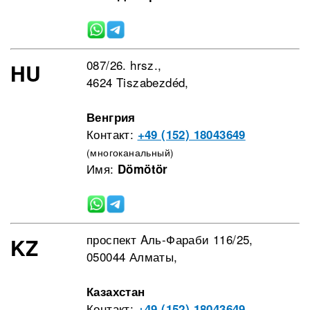
087/26. hrsz.,
HU
4624 Tiszabezdéd,
Венгрия
Контакт:
+49 (152) 18043649
(многоканальный)
Имя:
Dömötör
проспект Aль-Фараби 116/25,
KZ
050044 Алматы,
Казахстан
Контакт:
+49 (152) 18043649