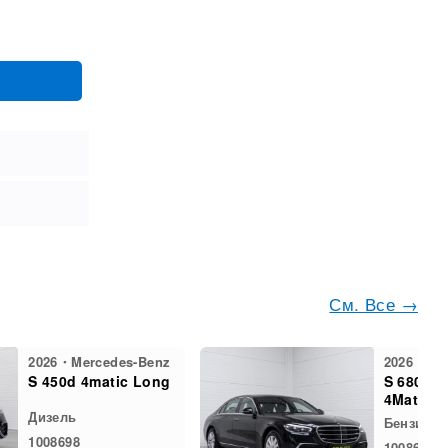
См. Все →
2026・Mercedes-Benz
2026・Mer
S 450d 4matic Long
S 680 G
4Matic
Дизель
Бензин
1008698
1008648