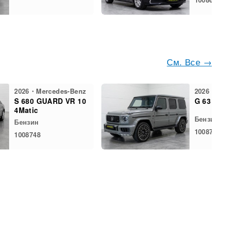
См. Все →
2026・Mercedes-Benz
2026・Mer
S 680 GUARD VR 10
G 63 Bra
4Matic
Бензин
Бензин
1008732
1008748