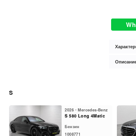
Wh
Характер
Описани
S
2026・Mercedes-Benz
S 580 Long 4Matic
Бензин
1008771