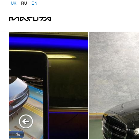
UK
RU
EN