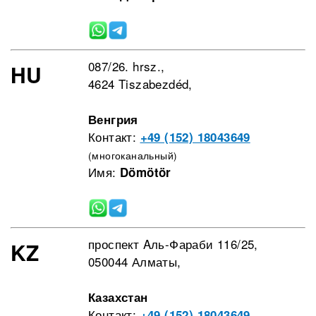
087/26. hrsz.,
HU
4624 Tiszabezdéd,
Венгрия
Контакт:
+49 (152) 18043649
(многоканальный)
Имя:
Dömötör
проспект Aль-Фараби 116/25,
KZ
050044 Алматы,
Казахстан
Контакт:
+49 (152) 18043649