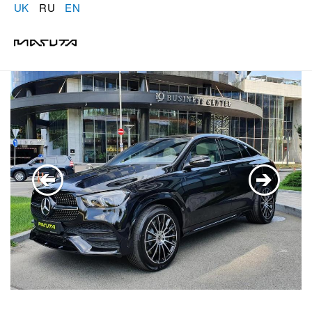
UK
RU
EN