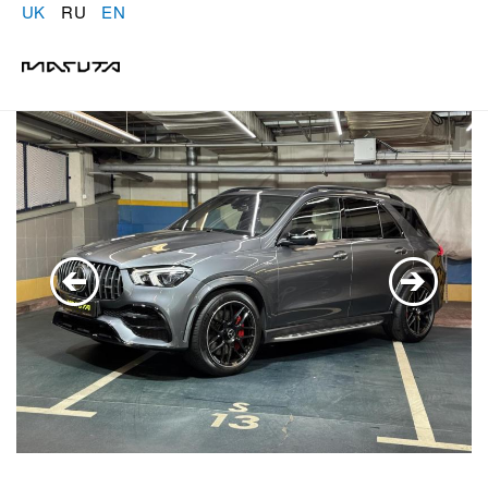
UK
RU
EN