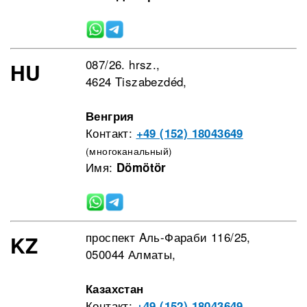
087/26. hrsz.,
HU
4624 Tiszabezdéd,
Венгрия
Контакт:
+49 (152) 18043649
(многоканальный)
Имя:
Dömötör
проспект Aль-Фараби 116/25,
KZ
050044 Алматы,
Казахстан
Контакт:
+49 (152) 18043649