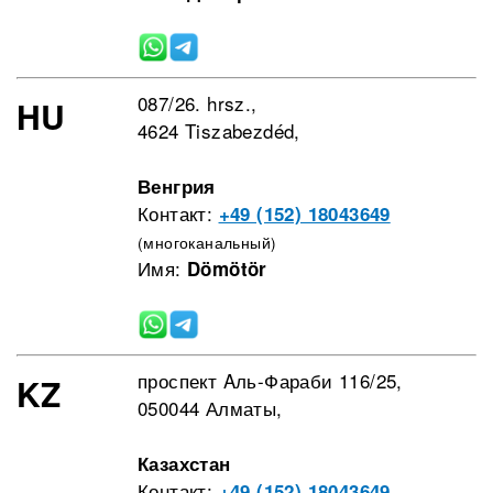
087/26. hrsz.,
HU
4624 Tiszabezdéd,
Венгрия
Контакт:
+49 (152) 18043649
(многоканальный)
Имя:
Dömötör
проспект Aль-Фараби 116/25,
KZ
050044 Алматы,
Казахстан
Контакт:
+49 (152) 18043649