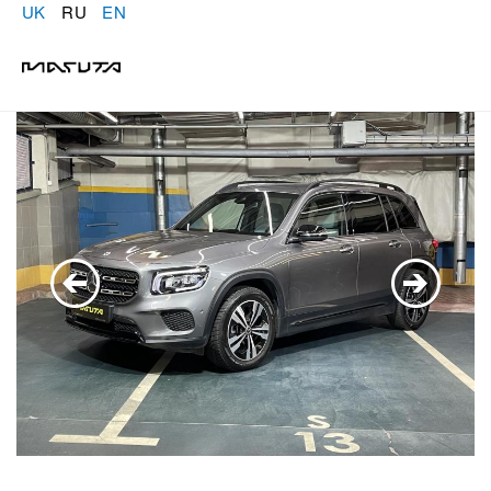
UK
RU
EN