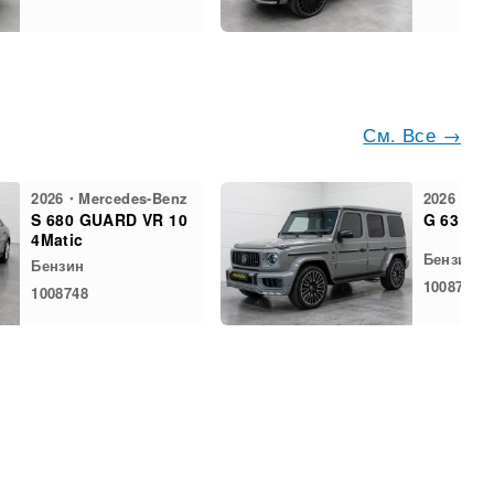
См. Все →
2026・Mercedes-Benz
2026・Mer
S 680 GUARD VR 10
G 63 Bra
4Matic
Бензин
Бензин
1008732
1008748