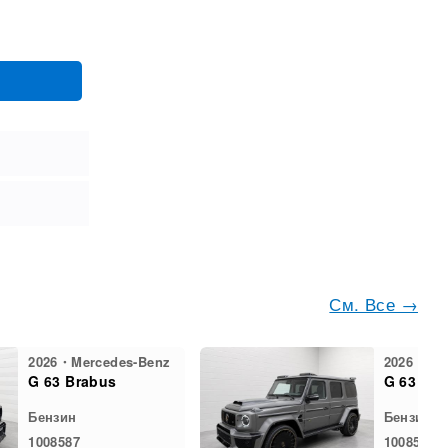
См. Все →
2026・Mercedes-Benz
2026・Mer
G 63 Brabus
G 63 Bra
Бензин
Бензин
1008587
1008591