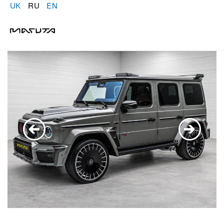
UK
RU
EN