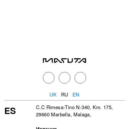
UK
RU
EN
C.C Rimesa-Tino N-340, Km. 175,
ES
29660 Marbella, Malaga,
Испания