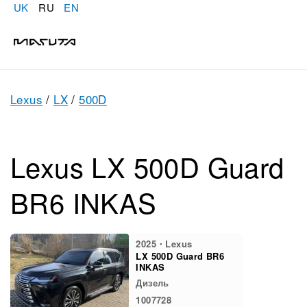
UK
RU
EN
Lexus
/
LX
/
500D
Lexus LX 500D Guard
BR6 INKAS
2025・Lexus
LX 500D Guard BR6
INKAS
Дизель
1007728