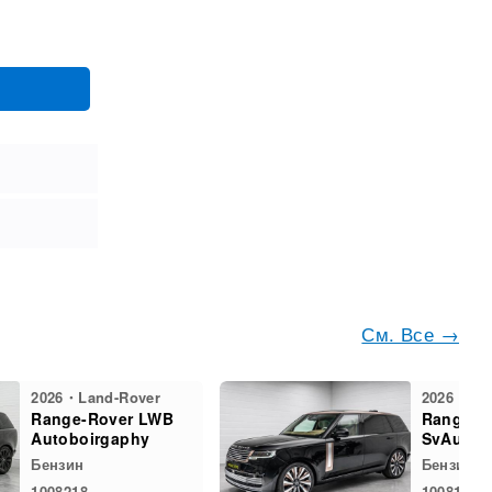
См. Все →
2026・Land-Rover
2026・Lan
Range-Rover LWB
Range-R
Autoboirgaphy
SvAutob
Бензин
Бензин
1008218
1008187