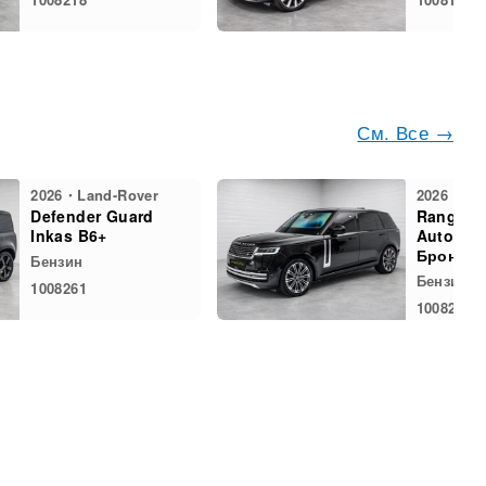
См. Все →
2026・Land-Rover
2026・Lan
Defender Guard
Range-R
Inkas B6+
Autobio
Броня B6
Бензин
Бензин
1008261
1008220