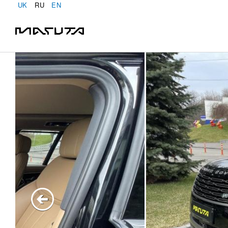
UK
RU
EN