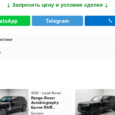
↓ Запросить цену и условия сделки ↓
atsApp
Telegram
истики
е
2026・Land-Rover
Range-Rover
Autobiography
Броня B6/B..
Бензин