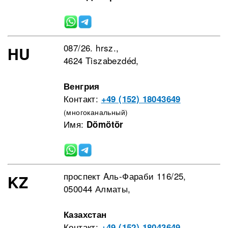
087/26. hrsz.,
HU
4624 Tiszabezdéd,
Венгрия
Контакт:
+49 (152) 18043649
(многоканальный)
Имя:
Dömötör
проспект Aль-Фараби 116/25,
KZ
050044 Алматы,
Казахстан
Контакт:
+49 (152) 18043649