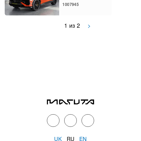
1007945
1 из 2
>
UK
RU
EN