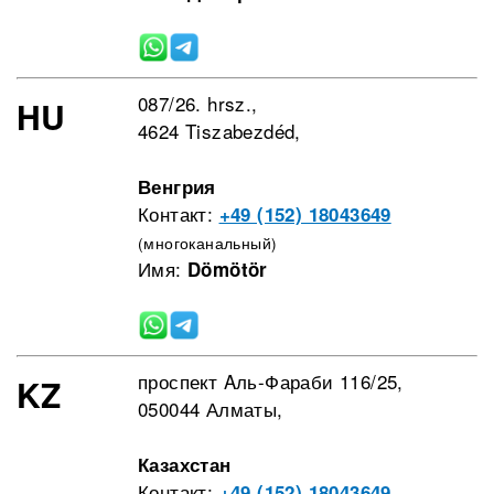
087/26. hrsz.,
HU
4624 Tiszabezdéd,
Венгрия
Контакт:
+49 (152) 18043649
(многоканальный)
Имя:
Dömötör
проспект Aль-Фараби 116/25,
KZ
050044 Алматы,
Казахстан
Контакт:
+49 (152) 18043649