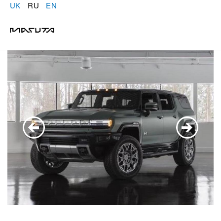
UK
RU
EN