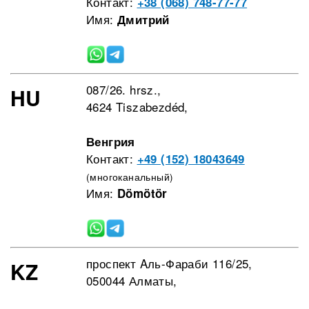
Контакт:
+38 (068) 748-77-77
Имя:
Дмитрий
087/26. hrsz.,
HU
4624 Tiszabezdéd,
Венгрия
Контакт:
+49 (152) 18043649
(многоканальный)
Имя:
Dömötör
проспект Aль-Фараби 116/25,
KZ
050044 Алматы,