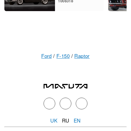
1008318
Ford
/
F-150
/
Raptor
UK
RU
EN