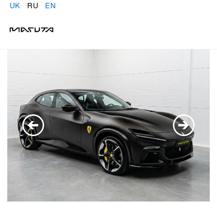
UK
RU
EN