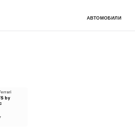
АВТОМОБИЛИ
errari
TS by
c
н
7