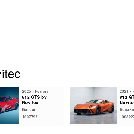
itec
2025・Ferrari
2021・F
812 GTS by
812 G
Novitec
Novite
Бензин
Бензи
1007793
100822