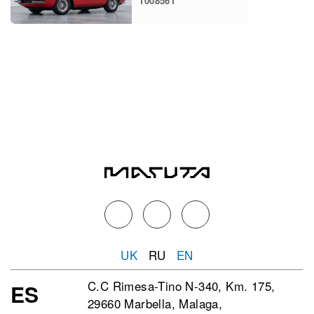
1008561
UK
RU
EN
C.C Rimesa-Tino N-340, Km. 175,
ES
29660 Marbella, Malaga,