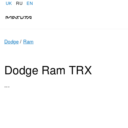
UK
RU
EN
Dodge
/
Ram
Dodge Ram TRX
---