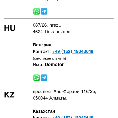
087/26. hrsz.,
HU
4624 Tiszabezdéd,
Венгрия
Контакт:
+49 (152) 18043649
(многоканальный)
Имя:
Dömötör
проспект Aль-Фараби 116/25,
KZ
050044 Алматы,
Казахстан
Контакт:
+49 (152) 18043649