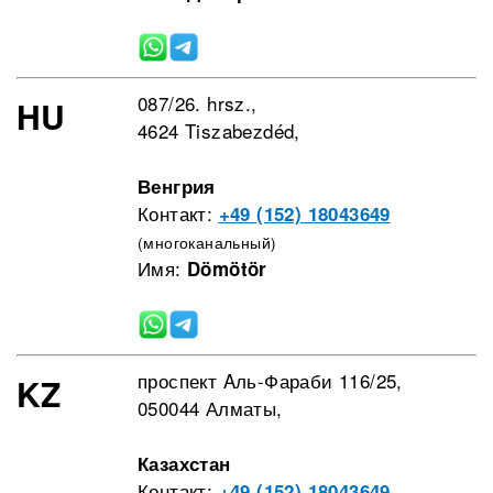
087/26. hrsz.,
HU
4624 Tiszabezdéd,
Венгрия
Контакт:
+49 (152) 18043649
(многоканальный)
Имя:
Dömötör
проспект Aль-Фараби 116/25,
KZ
050044 Алматы,
Казахстан
Контакт:
+49 (152) 18043649