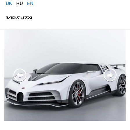
UK
RU
EN