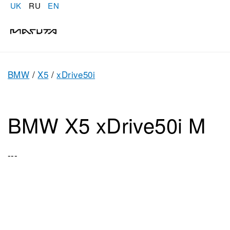
UK
RU
EN
BMW
/
X5
/
xDrive50i
BMW X5 xDrive50i M
---