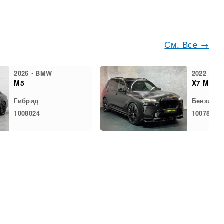
См. Все →
2026・BMW
2022・B
M5
X7 M60i
Гибрид
Бензин
1008024
1007847