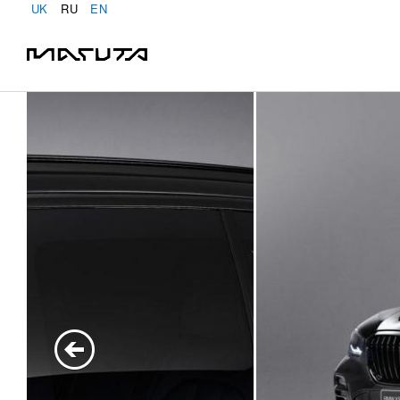
UK
RU
EN