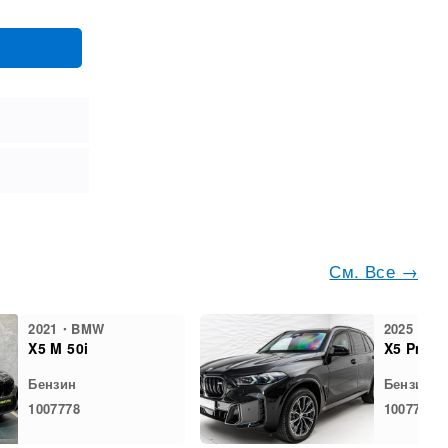
См. Все →
2021・BMW
2025・B
X5 M 50i
X5 Prote
Бензин
Бензин
1007778
1007737