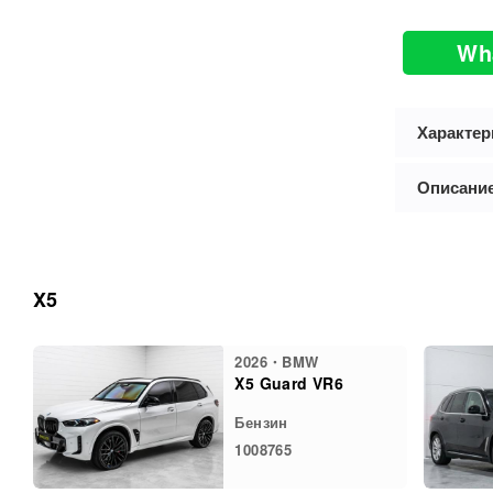
Wh
Характер
Описани
X5
2026・BMW
X5 Guard VR6
Бензин
1008765