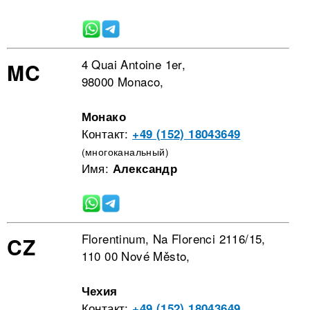
4 Quai Antoine 1er,
MC
98000 Monaco,
Монако
Контакт:
+49 (152) 18043649
(многоканальный)
Имя:
Александр
Florentinum, Na Florenci 2116/15,
CZ
110 00 Nové Město,
Чехия
Контакт:
+49 (152) 18043649