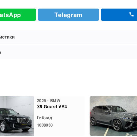
atsApp
Telegram
истики
е
2025・BMW
X5 Guard VR4
Гибрид
1008030