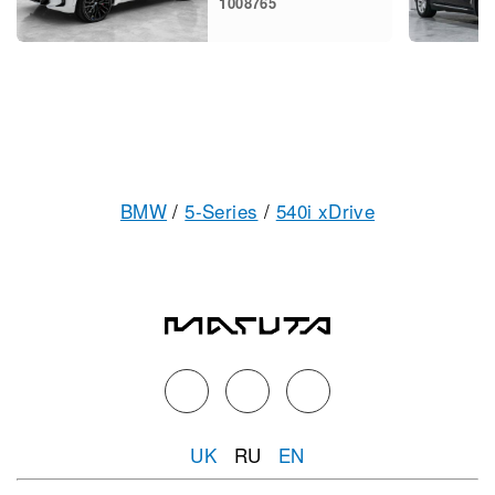
1008765
BMW
/
5-Series
/
540i xDrive
UK
RU
EN