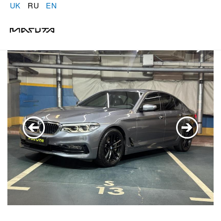
UK
RU
EN