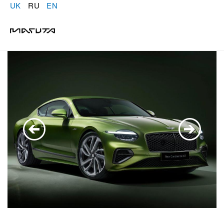
UK
RU
EN